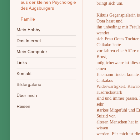
aus der kleinen Psychologie
bringt sich um.
des Augsburgers
Kikuis Gegenspielerin i
Familie
Oota hasst und
ihn unbedingt mit Fräul
Mein Hobby
wendet
sich Frau Ootas Tochter
Das Internet
Chikako hatte
vor Jahren eine Affäre m
Mein Computer
Brust,
Links
möglicherweise ist dies
einen
Kontakt
Ehemann finden konnte.
Chikakos
Bildergalerie
Widerwärtigkeit. Kawaba
ausdrucksstark
Über mich
sind und immer passen. D
sehr
Reisen
starkes Mitgefühl und E
Suizid von
älteren Menschen hat in 
wissen
werden. Für mich ist die