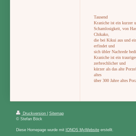
Tausend
Kraniche ist ein kurzer
Schamlosigkeit, von Has
Chikako,
die bei Kikui aus und e
erfindet und
sich übler Nachrede bed
Kraniche ist ein traurig
zerbrechlicher und
kürzer als das alte Porz
altes
über 300 Jahre altes Por
Druckversion
|
Sitemap
© Stefan Böck
Diese Homepage wurde mit
IONOS MyWebsite
erstellt.