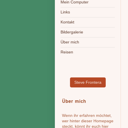
Mein Computer
Links
Kontakt
Bildergalerie
Über mich
Reisen
Steve Frontera
Über mich
Wenn ihr erfahren möchtet,
wer hinter dieser Homepage
steckt, könnt ihr euch hier